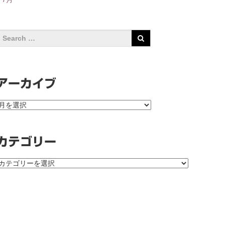
アーカイブ
ア
ー
カ
イ
カテゴリー
ブ
カ
テ
ゴ
リ
ー