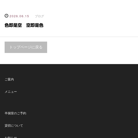
2026.06.15
ブログ
色即是空 空即是色
トップページに戻る
ご案内
メニュー
半個室のご予約
貸切について
お知らせ