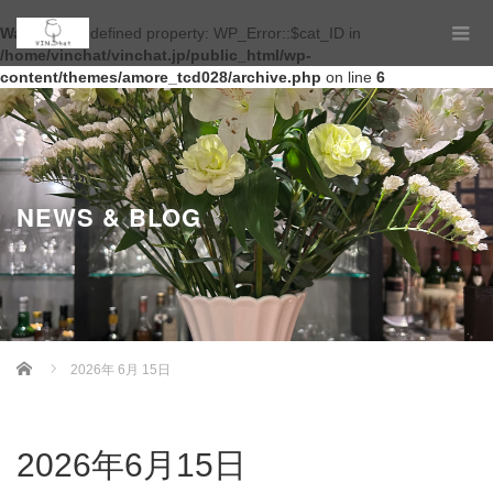
Warning
: Undefined property: WP_Error::$cat_ID in
/home/vinchat/vinchat.jp/public_html/wp-
content/themes/amore_tcd028/archive.php
on line
6
NEWS & BLOG
Home
2026年 6月 15日
2026年6月15日