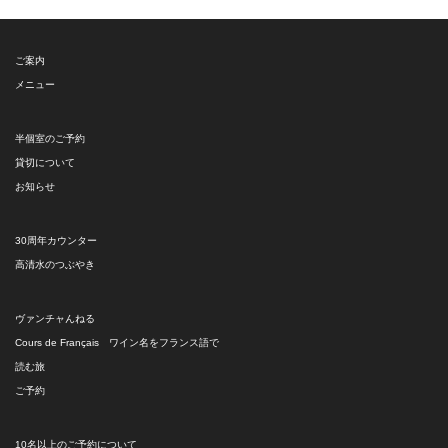
リ
ー
ご案内
メニュー
半個室のご予約
貸切について
お知らせ
30周年カウンター
高清水のつぶやき
ヴァンチャんねる
Cours de Français ワイン名をフランス語で
読む旅
ご予約
10名以上のご予約について