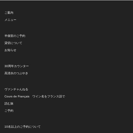
ー
ご案内
メニュー
半個室のご予約
貸切について
お知らせ
30周年カウンター
高清水のつぶやき
ヴァンチャんねる
Cours de Français ワイン名をフランス語で
読む旅
ご予約
10名以上のご予約について