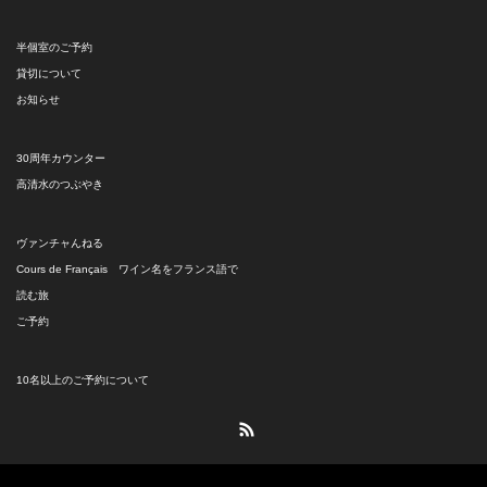
半個室のご予約
貸切について
お知らせ
30周年カウンター
高清水のつぶやき
ヴァンチャんねる
Cours de Français ワイン名をフランス語で
読む旅
ご予約
10名以上のご予約について
RSS