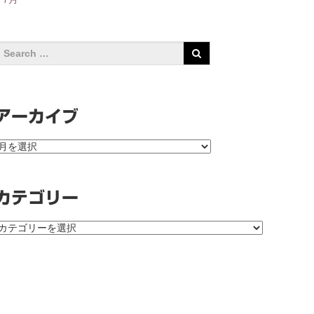
アーカイブ
ア
ー
カ
イ
カテゴリー
ブ
カ
テ
ゴ
リ
ー