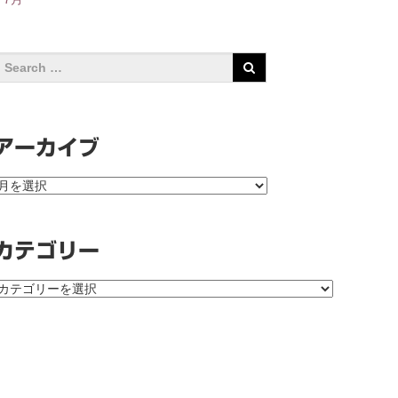
アーカイブ
ア
ー
カ
イ
カテゴリー
ブ
カ
テ
ゴ
リ
ー