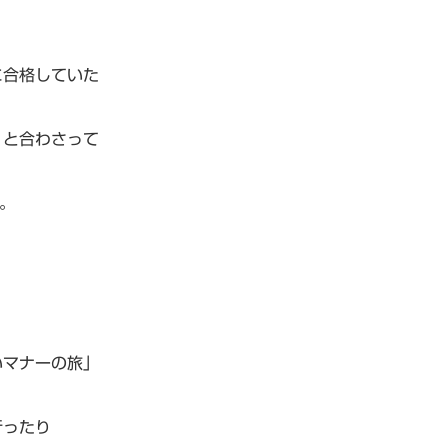
に合格していた
」と合わさって
。
いマナーの旅」
行ったり