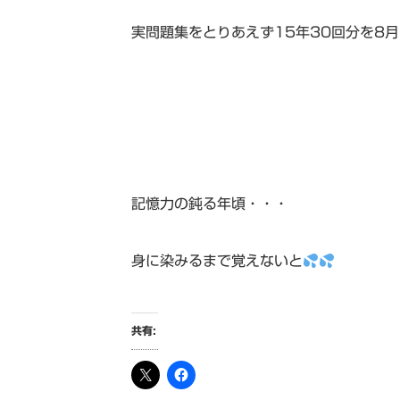
実問題集をとりあえず15年30回分を8
記憶力の鈍る年頃・・・
身に染みるまで覚えないと
共有: