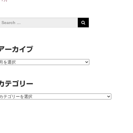
アーカイブ
ア
ー
カ
イ
カテゴリー
ブ
カ
テ
ゴ
リ
ー