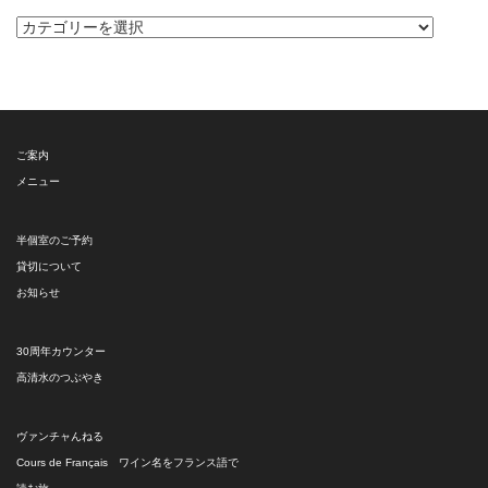
カ
テ
ゴ
リ
ー
ご案内
メニュー
半個室のご予約
貸切について
お知らせ
30周年カウンター
高清水のつぶやき
ヴァンチャんねる
Cours de Français ワイン名をフランス語で