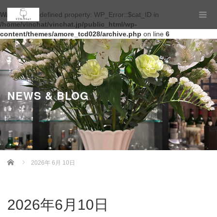
Warning
: Undefined property: WP_Error::$cat_ID in
/home/vinchat/vinchat.jp/public_html/wp-
content/themes/amore_tcd028/archive.php
on line
6
NEWS & BLOG
Home
2026年 6月 10日
2026年6月10日