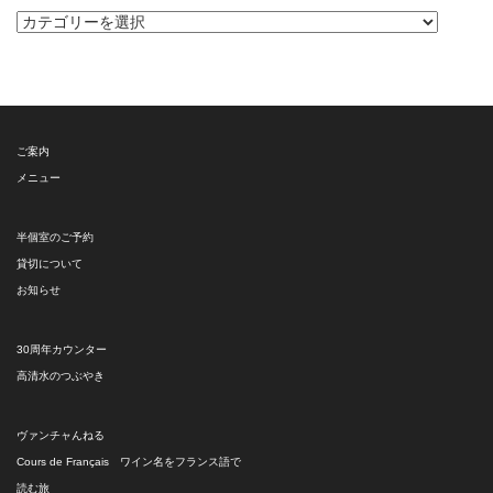
カ
テ
ゴ
リ
ー
ご案内
メニュー
半個室のご予約
貸切について
お知らせ
30周年カウンター
高清水のつぶやき
ヴァンチャんねる
Cours de Français ワイン名をフランス語で
読む旅