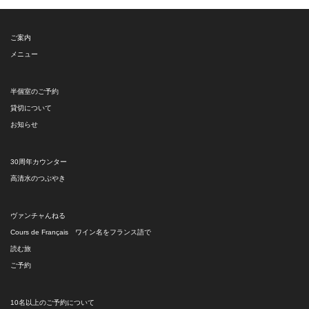
ー
ご案内
メニュー
半個室のご予約
貸切について
お知らせ
30周年カウンター
高清水のつぶやき
ヴァンチャんねる
Cours de Français ワイン名をフランス語で
読む旅
ご予約
10名以上のご予約について