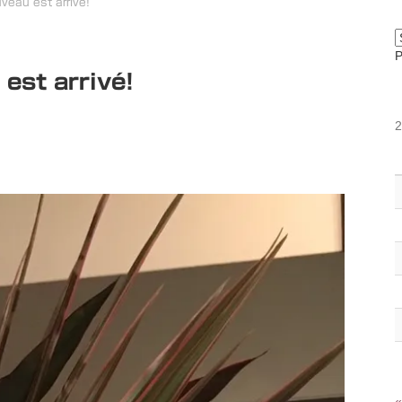
veau est arrivé!
est arrivé!