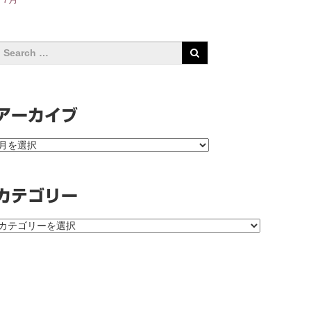
アーカイブ
ア
ー
カ
イ
カテゴリー
ブ
カ
テ
ゴ
リ
ー