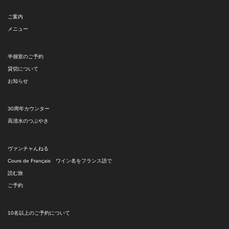
ご案内
メニュー
半個室のご予約
貸切について
お知らせ
30周年カウンター
高清水のつぶやき
ヴァンチャんねる
Cours de Français ワイン名をフランス語で
読む旅
ご予約
10名以上のご予約について