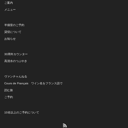
ご案内
メニュー
半個室のご予約
貸切について
お知らせ
30周年カウンター
高清水のつぶやき
ヴァンチャんねる
Cours de Français ワイン名をフランス語で
読む旅
ご予約
10名以上のご予約について
RSS