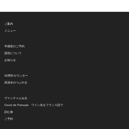
ゴ
リ
ー
ご案内
メニュー
半個室のご予約
貸切について
お知らせ
30周年カウンター
高清水のつぶやき
ヴァンチャんねる
Cours de Français ワイン名をフランス語で
読む旅
ご予約