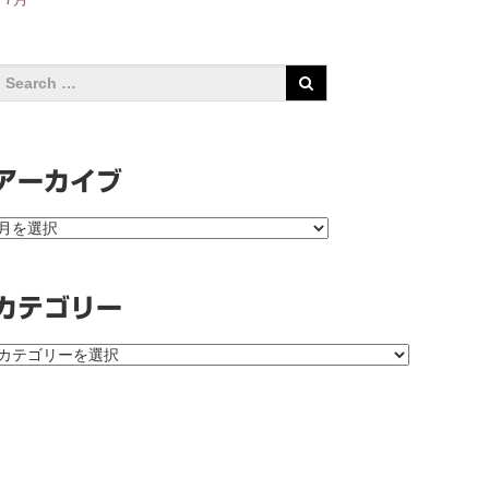
アーカイブ
ア
ー
カ
イ
カテゴリー
ブ
カ
テ
ゴ
リ
ー