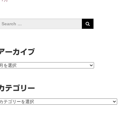
アーカイブ
ア
ー
カ
イ
カテゴリー
ブ
カ
テ
ゴ
リ
ー