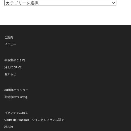
カ
テ
ゴ
リ
ー
ご案内
メニュー
半個室のご予約
貸切について
お知らせ
30周年カウンター
高清水のつぶやき
ヴァンチャんねる
Cours de Français ワイン名をフランス語で
読む旅