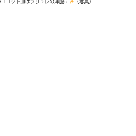
のココット皿はブリュレの洋服に
（写真）