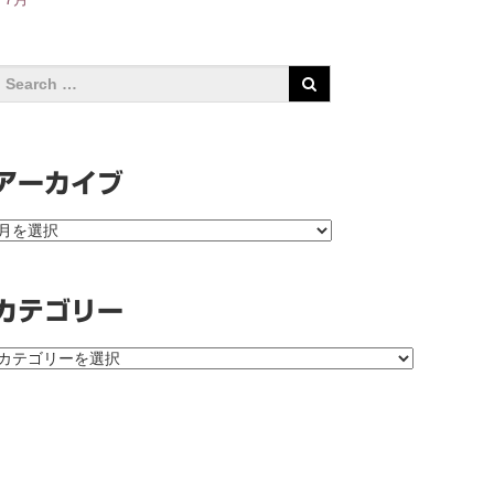
アーカイブ
ア
ー
カ
イ
カテゴリー
ブ
カ
テ
ゴ
リ
ー