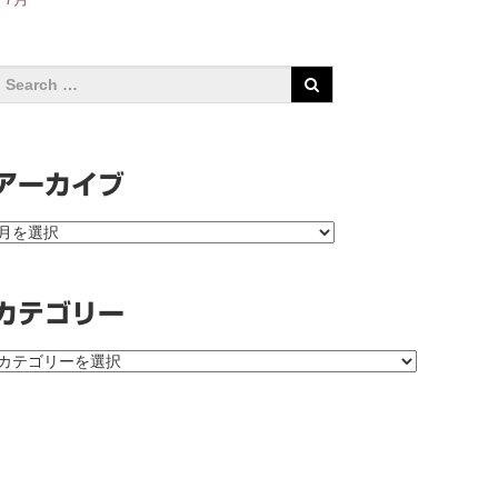
アーカイブ
ア
ー
カ
イ
カテゴリー
ブ
カ
テ
ゴ
リ
ー