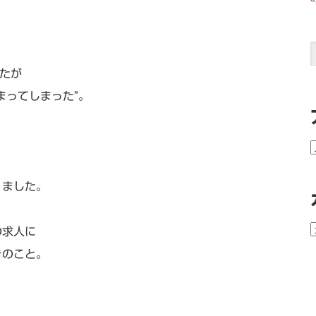
したが
まってしまった”。
りました。
の求人に
きのこと。