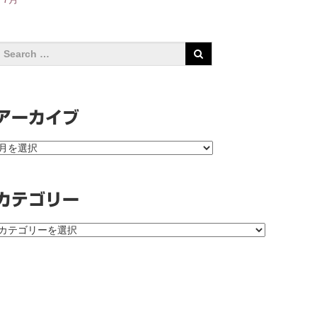
アーカイブ
ア
ー
カ
イ
カテゴリー
ブ
カ
テ
ゴ
リ
ー