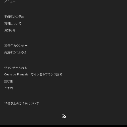
メニュー
半個室のご予約
貸切について
お知らせ
30周年カウンター
高清水のつぶやき
ヴァンチャんねる
Cours de Français ワイン名をフランス語で
読む旅
ご予約
10名以上のご予約について
RSS