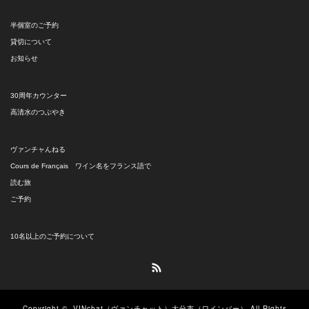
半個室のご予約
貸切について
お知らせ
30周年カウンター
高清水のつぶやき
ヴァンチャんねる
Cours de Français ワイン名をフランス語で
読む旅
ご予約
10名以上のご予約について
RSS
Copyright ©
VINchat（ヴァンチャット）大分市（ワインバー）
All Rights