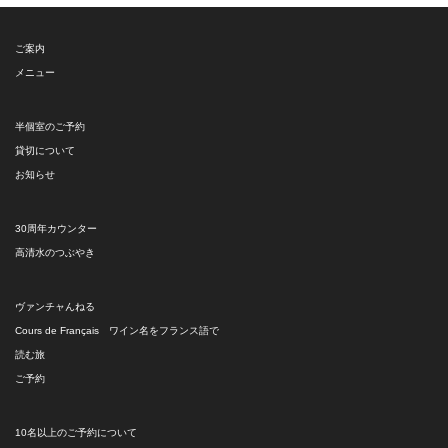
ー
ご案内
メニュー
半個室のご予約
貸切について
お知らせ
30周年カウンター
高清水のつぶやき
ヴァンチャんねる
Cours de Français ワイン名をフランス語で
読む旅
ご予約
10名以上のご予約について