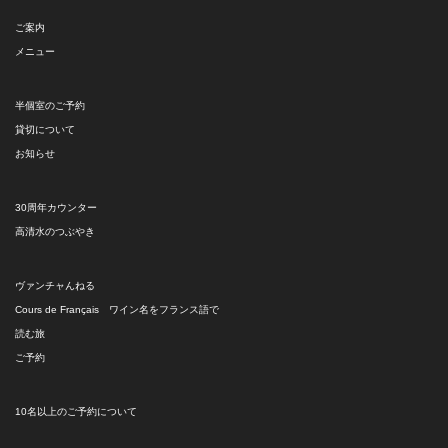
ご案内
メニュー
半個室のご予約
貸切について
お知らせ
30周年カウンター
高清水のつぶやき
ヴァンチャんねる
Cours de Français ワイン名をフランス語で
読む旅
ご予約
10名以上のご予約について