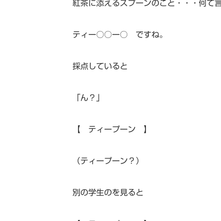
紅茶に添えるスプーンのこと・・・何て
ティー○○ー○ ですね。
採点していると
「ん？」
【 ティープーン 】
（ティープーン？）
別の学生のを見ると