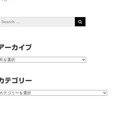
アーカイブ
ア
ー
カ
イ
カテゴリー
ブ
カ
テ
ゴ
リ
ー